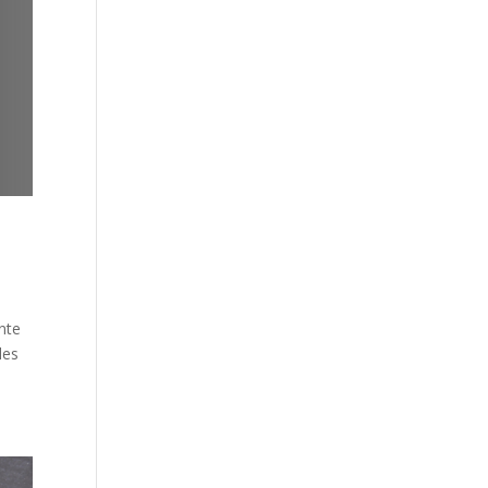
nte
les