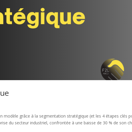
que
n modèle grâce à la segmentation stratégique (et les 4 étapes clés p
rise du secteur industriel, confrontée à une baisse de 30 % de son chi