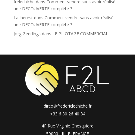
frelechiche
dans
Comment vendre sans avoir réalisé
une DECOUVERTE complète ?
Lacherest
dans
Comment vendre sans avoir réalisé
une DECOUVERTE complète ?
Jorg Geerlings
dans
LE PILOTAGE COMMERCIAL
dirco@fredericlechiche.fr
+33 6 80 26 40 84
4F Rue Virginie Ghesquiere
59000 LILLE, FRANCE