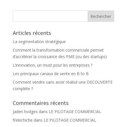
e
r
n
a
t
Articles récents
i
v
La segmentation stratégique
e
Comment la transformation commerciale permet
:
d’accélérer la croissance des PME (ou des startups)
L’innovation, un must pour les entreprises ?
Les principaux canaux de vente en B to B
Comment vendre sans avoir réalisé une DECOUVERTE
complète ?
Commentaires récents
jaden hodges
dans
LE PILOTAGE COMMERCIAL
frelechiche
dans
LE PILOTAGE COMMERCIAL