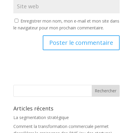
Enregistrer mon nom, mon e-mail et mon site dans
le navigateur pour mon prochain commentaire.
A
l
t
e
r
n
a
t
Articles récents
i
v
La segmentation stratégique
e
Comment la transformation commerciale permet
: