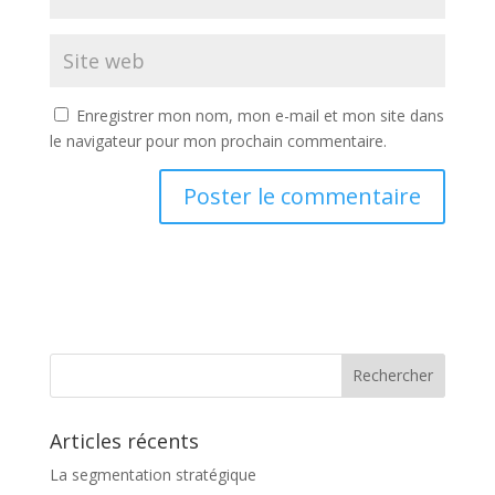
Enregistrer mon nom, mon e-mail et mon site dans
le navigateur pour mon prochain commentaire.
A
l
t
e
r
n
a
t
Articles récents
i
v
La segmentation stratégique
e